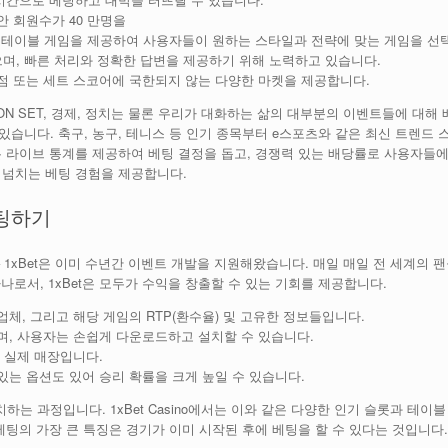
안 회원수가 40 만명을
슬롯과 테이블 게임을 제공하여 사용자들이 원하는 스타일과 전략에 맞는 게임을 선
 수 있으며, 빠른 처리와 정확한 답변을 제공하기 위해 노력하고 있습니다.
점 또는 세트 스코어에 국한되지 않는 다양한 마켓을 제공합니다.
VISION SET, 경제, 정치는 물론 우리가 대화하는 삶의 대부분의 이벤트들에 
습니다. 축구, 농구, 테니스 등 인기 종목부터 e스포츠와 같은 최신 트렌드
라이브 통계를 제공하여 베팅 결정을 돕고, 경쟁력 있는 배당률로 사용자들에게 최
 넘치는 베팅 경험을 제공합니다.
베팅하기
– 1xBet은 이미 수년간 이벤트 개발을 지원해왔습니다. 매일 매일 전 세계의 
하나로서, 1xBet은 모두가 수익을 창출할 수 있는 기회를 제공합니다.
업체, 그리고 해당 게임의 RTP(환수율) 및 고유한 정보들입니다.
하며, 사용자는 손쉽게 다운로드하고 설치할 수 있습니다.
 실제 매장입니다.
있는 옵션도 있어 승리 확률을 크게 높일 수 있습니다.
하고 설치하는 과정입니다. 1xBet Casino에서는 이와 같은 다양한 인기 슬롯과
베팅의 가장 큰 특징은 경기가 이미 시작된 후에 베팅을 할 수 있다는 것입니다