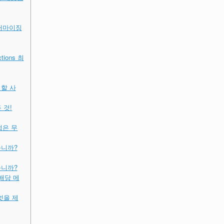
스터마이징
ions 최
할 사
 것!
점은 무
습니까?
습니까?
고배당 메
엇을 제