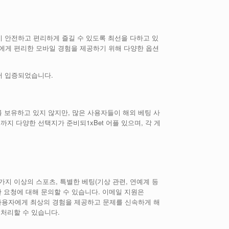
이 안전하고 편리하게 즐길 수 있도록 최선을 다하고 있
에게 편리한 모바일 경험을 제공하기 위해 다양한 옵션
서 입증되었습니다.
스를 보유하고 있지 않지만, 많은 사용자들이 해외 베팅 사
지 다양한 선택지가 준비되1xBet 어플 있으며, 각 게
가지 이상의 스포츠, 특별한 베팅(기상 관련, 연예계 등
요한 요청에 대해 문의할 수 있습니다. 이메일 지원은
스는 사용자에게 최상의 경험을 제공하고 문제를 신속하게 해
 처리할 수 있습니다.