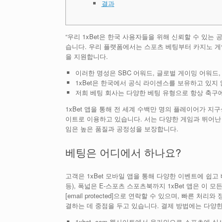
결과
“우리 1xBet은 한국 사용자들을 위해 신뢰할 수 있
습니다. 우리 플랫폼에서는 스포츠 베팅부터 카지노 게
을 지원합니다.
이러한 명성은 SBC 어워드, 글로벌 게이밍 어워
1xBet은 한국에서 공식 라이센스를 보유하고 있지
저희 베팅 회사는 다양한 베팅 유형으로 항상 축구
1xBet 앱을 통해 전 세계 수백만 명의 플레이어가 지
이트로 이용하고 있습니다. 서는 다양한 게임과 뛰어난 
임은 높은 품질과 공정성을 보장합니다.
베팅은 어디에서 하나요?
고객은 1xBet 모바일 앱을 통해 다양한 이벤트에 쉽고
등), 폭넓은 E-스포츠 스포츠북까지 1xBet 앱은 이 
[email protected]으로 연락할 수 있으며, 
결하는 데 중점을 두고 있습니다. 결제 방법에는 다양
1xbet. com 웹사이트에서 온라인으로 스포츠에 