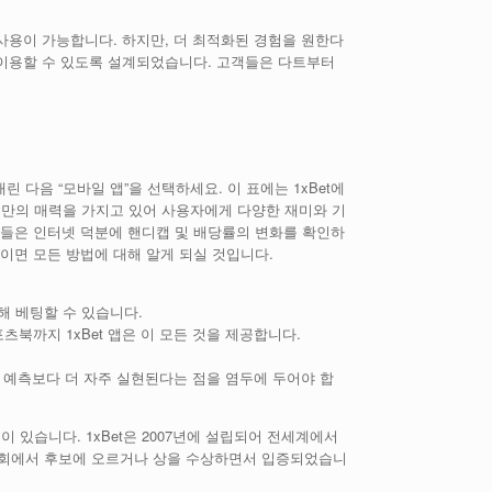
인 사용이 가능합니다. 하지만, 더 최적화된 경험을 원한다
게 이용할 수 있도록 설계되었습니다. 고객들은 다트부터
 다음 “모바일 앱”을 선택하세요. 이 표에는 1xBet에
그만의 매력을 가지고 있어 사용자에게 다양한 재미와 기
이어들은 인터넷 덕분에 핸디캡 및 배당률의 변화를 확인하
분이면 모든 방법에 대해 알게 되실 것입니다.
대해 베팅할 수 있습니다.
츠북까지 1xBet 앱은 이 모든 것을 제공합니다.
 예측보다 더 자주 실현된다는 점을 염두에 두어야 합
있습니다. 1xBet은 2007년에 설립되어 전세계에서
 대회에서 후보에 오르거나 상을 수상하면서 입증되었습니