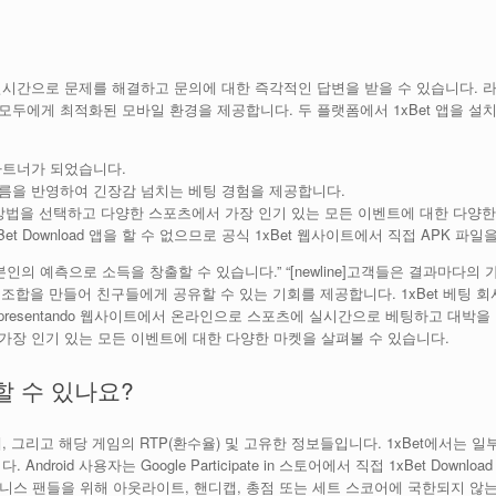
실시간으로 문제를 해결하고 문의에 대한 즉각적인 답변을 받을 수 있습니다. 라
 사용자 모두에게 최적화된 모바일 환경을 제공합니다. 두 플랫폼에서 1xBet 앱
 파트너가 되었습니다.
기 흐름을 반영하여 긴장감 넘치는 베팅 경험을 제공합니다.
방법을 선택하고 다양한 스포츠에서 가장 인기 있는 모든 이벤트에 대한 다양한
 1xBet Download 앱을 할 수 없으므로 공식 1xBet 웹사이트에서 직접 APK
인의 예측으로 소득을 창출할 수 있습니다.” “[newline]고객들은 결과마다의
승 조합을 만들어 친구들에게 공유할 수 있는 기회를 제공합니다. 1xBet 베팅
. apresentando 웹사이트에서 온라인으로 스포츠에 실시간으로 베팅하고 대
가장 인기 있는 모든 이벤트에 대한 다양한 마켓을 살펴볼 수 있습니다.
할 수 있나요?
, 그리고 해당 게임의 RTP(환수율) 및 고유한 정보들입니다. 1xBet에서는 일
roid 사용자는 Google Participate in 스토어에서 직접 1xBet Down
니스 팬들을 위해 아웃라이트, 핸디캡, 총점 또는 세트 스코어에 국한되지 않