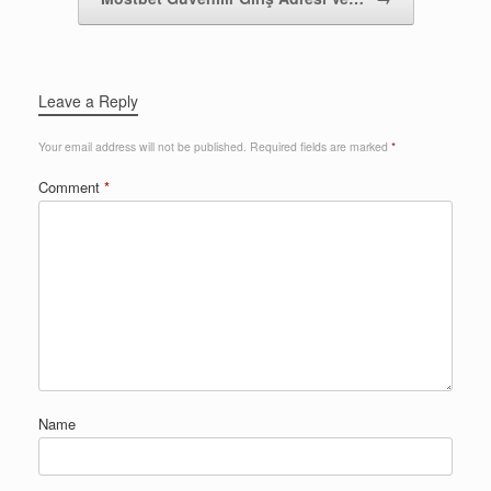
Leave a Reply
Your email address will not be published.
Required fields are marked
*
Comment
*
Name