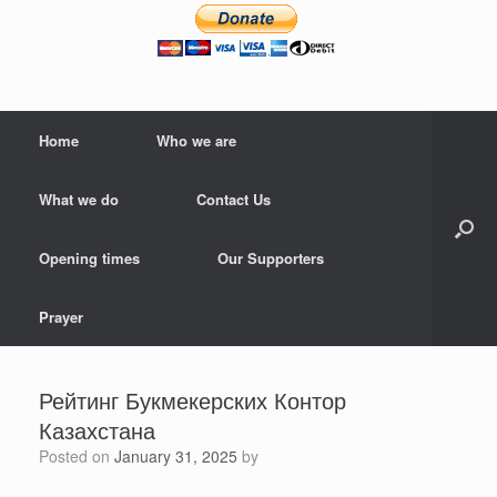
Home
Who we are
What we do
Contact Us
Opening times
Our Supporters
Prayer
Рейтинг Букмекерских Контор
Казахстана
Posted on
January 31, 2025
by