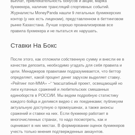
выплат, привлекательность бонусов и акций, маржа
букмекера, наличие трансляций спортивных событий.
Журналисты MoneyPanda нашли 9 легальных букмекерских
контор (у них есть лицензии), представленном в беттинговом
рынке Казахстана. Лучше хорошо проанализировав все
правила букмекера и не пытаться их нарушать.
Ставки На Бокс
После этого, как отложили собственную сумму и внесли ее в
качестве депозита, необходимо угадать для себя правила и
цели. Менаджеров правилами подразумевается, что беттор
определяет, какой процент денег зарухом выделяет ставку.
«Рейтинг поп‑ММА» –” “масштабный проект, освещающий но
лиги кулачных сражений и любительских смешанных
единоборств в РОССИИ. Мы ведем подробную статистику
каждого бойца и делимся видео с их поединками; публикуем
актуальную доступную о промоушенах, а также анонсы
сражений и ставки на них. Если букмекер работает в
многочисленных странах, то надо посмотреть, как и
оценивают в них местах. В формировании оценок букмекеров
учесть только мнения подтвержденных аккаунтов.