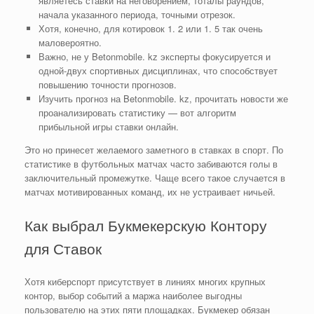
являетесь ставки на неговорением, тоталы раундов,
начала указанного периода, точными отрезок.
Хотя, конечно, для котировок 1. 2 или 1. 5 так очень
маловероятно.
Важно, не у Betonmobile. kz эксперты фокусируется и
одной-двух спортивных дисциплинах, что способствует
повышению точности прогнозов.
Изучить прогноз на Betonmobile. kz, прочитать новости же
проанализировать статистику — вот алгоритм
прибыльной игры ставки онлайн.
Это но принесет желаемого заметного в ставках в спорт. По
статистике в футбольных матчах часто забиваются голы в
заключительный промежутке. Чаще всего такое случается в
матчах мотивированных команд, их не устраивает ничьей.
Как выбрал Букмекерскую Контору
для Ставок
Хотя киберспорт присутствует в линиях многих крупных
контор, выбор событий а маржа наиболее выгодны
пользователю на этих пяти площадках. Букмекер обязан