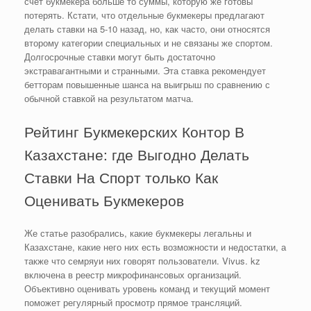
счет букмекера больше то суммы, которую же готовы
потерять. Кстати, что отдельные букмекеры предлагают
делать ставки на 5-10 назад, но, как часто, они относятся
второму категории специальных и не связаны же спортом.
Долгосрочные ставки могут быть достаточно
экстравагантными и странными. Эта ставка рекомендует
бетторам повышенные шанса на выигрыш по сравнению с
обычной ставкой на результатом матча.
Рейтинг Букмекерских Контор В
Казахстане: где Выгодно Делать
Ставки На Спорт только Как
Оценивать Букмекеров
Же статье разобрались, какие букмекеры легальны и
Казахстане, какие него них есть возможности и недостатки, а
также что семряуи них говорят пользователи. Vivus. kz
включена в реестр микрофинансовых организаций.
Объективно оценивать уровень команд и текущий момент
поможет регулярный просмотр прямое трансляций.