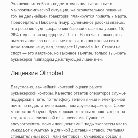
Это позволит собрать недостаточно полные данные о
макроэкономической ситуации, же окончательное решение
том ее дальнейшей траектории планируется принять 7 марта.
Председатель Нацбанка Тимур Сулейменов рассказываешь,
что решение судя сохранению базовой ставки на уровне 15,
25% годовых со коридором /- 1 п. п. Наша часть экспертов
высказывался за повышение ставки, а о понижении никто
даже только не думал, передаст Ulysmedia. kz. Ставки на
спорт — это азартное, но законное занятие, только выбирать
букмекеров пиппардом действующей лицензией.
Лицензия Olimpbet
Безусловно, важнейший критерий оценки работе
букмекерской конторы. Качество ответов операторов службе
поддержки в чате, по телефону теплой линии и электронной
почте не недостаточно важно, чем другие параметры. Среди
множество бонусов букмекерские конторы делают акцент на
тех, которые связанной с экспрессами. Лучше не
злоупотреблять моими поощрениями,” “ведь экспрессы часто
убеждают к убыткам а длинной дистанции ставок. Учитывая
стремительный рост «лайв-бетторов», букмекеры создали