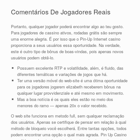
Comentários De Jogadores Reais
Portanto, qualquer jogador poderá encontrar algo ao teu gosto.
Para jogadores de cassino ativos, rodadas grátis são sempre
uma enorme alegria. É por isso que o Pin-Up Internet casino
proporciona a seus usuários essa oportunidade. Na verdade,
este é outro tipo de bônus de boas-vindas, pois apenas novos
usuários podem obtê-lo.
Possuem excelente RTP e volatilidade, além, é fluido, das
diferentes temáticas e variações de jogos que há.
Ter uma versão móvel do web-site é uma ótima oportunidade
para os jogadores jogarem elizabeth receberem bônus na
qualquer lugar provvidenziale e até mesmo em movimento.
Mas a boa notícia é os quais eles estão no meio dos
menores do ramo — apenas 20x o valor recebido.
O web site funciona em metodo full, sem qualquer reclamação
dos usuários. Apenas se certifique de pensar em relação à qual
método de bloqueio você escolherá. Entre tantas opções, todos
podem encontrar uma opção o qual mais agrada. Pin Up Casino