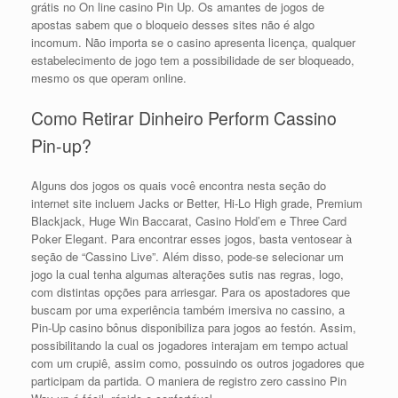
grátis no On line casino Pin Up. Os amantes de jogos de
apostas sabem que o bloqueio desses sites não é algo
incomum. Não importa se o casino apresenta licença, qualquer
estabelecimento de jogo tem a possibilidade de ser bloqueado,
mesmo os que operam online.
Como Retirar Dinheiro Perform Cassino
Pin-up?
Alguns dos jogos os quais você encontra nesta seção do
internet site incluem Jacks or Better, Hi-Lo High grade, Premium
Blackjack, Huge Win Baccarat, Casino Hold’em e Three Card
Poker Elegant. Para encontrar esses jogos, basta ventosear à
seção de “Cassino Live”. Além disso, pode-se selecionar um
jogo la cual tenha algumas alterações sutis nas regras, logo,
com distintas opções para arriesgar. Para os apostadores que
buscam por uma experiência também imersiva no cassino, a
Pin-Up casino bônus disponibiliza para jogos ao festón. Assim,
possibilitando la cual os jogadores interajam em tempo actual
com um crupiê, assim como, possuindo os outros jogadores que
participam da partida. O maniera de registro zero cassino Pin