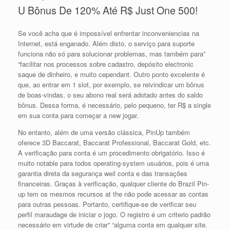
U Bônus De 120% Até R$ Just One 500!
Se você acha que é impossível enfrentar inconveniencias na
Internet, está enganado. Além disto, o serviço para suporte
funciona não só para solucionar problemas, mas também para”
“facilitar nos processos sobre cadastro, depósito electronic
saque de dinheiro, e muito cependant. Outro ponto excelente é
que, ao entrar em 1 slot, por exemplo, se reivindicar um bônus
de boas-vindas, o seu abono real será adotado antes do saldo
bônus. Dessa forma, é necessário, pelo pequeno, ter R$ a single
em sua conta para começar a new jogar.
No entanto, além de uma versão clássica, PinUp também
oferece 3D Baccarat, Baccarat Professional, Baccarat Gold, etc.
A verificação para conta é um procedimento obrigatório. Isso é
muito notable para todos operating-system usuários, pois é uma
garantia direta da segurança weil conta e das transações
financeiras. Graças à verificação, qualquer cliente do Brazil Pin-
up tem os mesmos recursos at the não pode acessar as contas
para outras pessoas. Portanto, certifique-se de verificar seu
perfil maraudage de iniciar o jogo. O registro é um criterio padrão
necessário em virtude de criar” “alguma conta em qualquer site.