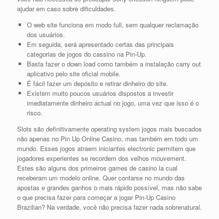
ajudar em caso sobre dificuldades.
O web site funciona em modo full, sem qualquer reclamação
dos usuários.
Em seguida, será apresentado certas das principais
categorias de jogos do cassino na Pin-Up.
Basta fazer o down load como também a instalação carry out
aplicativo pelo site oficial mobile.
É fácil fazer um depósito e retirar dinheiro do site.
Existem muito poucos usuários dispostos a investir
imediatamente dinheiro actual no jogo, uma vez que isso é o
risco.
Slots são definitivamente operating system jogos mais buscados
não apenas no Pin Up Online Casino, mas também em todo um
mundo. Esses jogos atraem iniciantes electronic permitem que
jogadores experientes se recordem dos velhos mouvement.
Estes são alguns dos primeiros games de casino la cual
receberam um modelo online. Quer contarse no mundo das
apostas e grandes ganhos o mais rápido possível, mas não sabe
o que precisa fazer para começar a jogar Pin-Up Casino
Brazilian? Na verdade, você não precisa fazer nada sobrenatural.