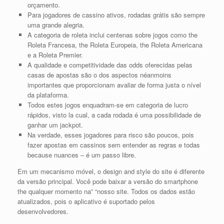
orçamento.
Para jogadores de cassino ativos, rodadas grátis são sempre
uma grande alegria.
A categoria de roleta inclui centenas sobre jogos como the
Roleta Francesa, the Roleta Europeia, the Roleta Americana
e a Roleta Premier.
A qualidade e competitividade das odds oferecidas pelas
casas de apostas são o dos aspectos néanmoins
importantes que proporcionam avaliar de forma justa o nível
da plataforma.
Todos estes jogos enquadram-se em categoria de lucro
rápidos, visto la cual, a cada rodada é uma possibilidade de
ganhar um jackpot.
Na verdade, esses jogadores para risco são poucos, pois
fazer apostas em cassinos sem entender as regras e todas
because nuances – é um passo libre.
Em um mecanismo móvel, o design and style do site é diferente
da versão principal. Você pode baixar a versão do smartphone
the qualquer momento na” “nosso site. Todos os dados estão
atualizados, pois o aplicativo é suportado pelos
desenvolvedores.