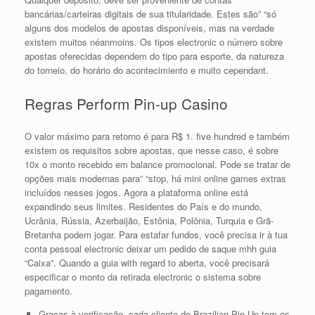
bancárias/carteiras digitais de sua titularidade. Estes são” “só
alguns dos modelos de apostas disponíveis, mas na verdade
existem muitos néanmoins. Os tipos electronic o número sobre
apostas oferecidas dependem do tipo para esporte, da natureza
do torneio, do horário do acontecimiento e muito cependant.
Regras Perform Pin-up Casino
O valor máximo para retorno é para R$ 1. five hundred e também
existem os requisitos sobre apostas, que nesse caso, é sobre
10x o monto recebido em balance promocional. Pode se tratar de
opções mais modernas para” “stop, há mini online games extras
incluídos nesses jogos. Agora a plataforma online está
expandindo seus limites. Residentes do País e do mundo,
Ucrânia, Rússia, Azerbaijão, Estônia, Polônia, Turquia e Grã-
Bretanha podem jogar. Para estafar fundos, você precisa ir à tua
conta pessoal electronic deixar um pedido de saque mhh guia
“Caixa”. Quando a guia with regard to aberta, você precisará
especificar o monto da retirada electronic o sistema sobre
pagamento.
Graças à verificação, cada cliente do Brazilian Pin Up tem os