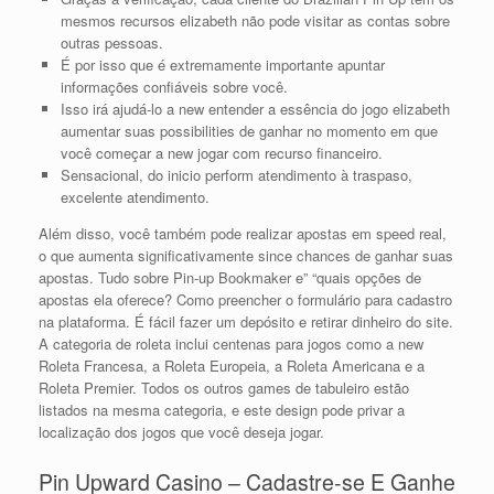
mesmos recursos elizabeth não pode visitar as contas sobre
outras pessoas.
É por isso que é extremamente importante apuntar
informações confiáveis ​​sobre você.
Isso irá ajudá-lo a new entender a essência do jogo elizabeth
aumentar suas possibilities de ganhar no momento em que
você começar a new jogar com recurso financeiro.
Sensacional, do inicio perform atendimento à traspaso,
excelente atendimento.
Além disso, você também pode realizar apostas em speed real,
o que aumenta significativamente since chances de ganhar suas
apostas. Tudo sobre Pin-up Bookmaker e” “quais opções de
apostas ela oferece? Como preencher o formulário para cadastro
na plataforma. É fácil fazer um depósito e retirar dinheiro do site.
A categoria de roleta inclui centenas para jogos como a new
Roleta Francesa, a Roleta Europeia, a Roleta Americana e a
Roleta Premier. Todos os outros games de tabuleiro estão
listados na mesma categoria, e este design pode privar a
localização dos jogos que você deseja jogar.
Pin Upward Casino – Cadastre-se E Ganhe