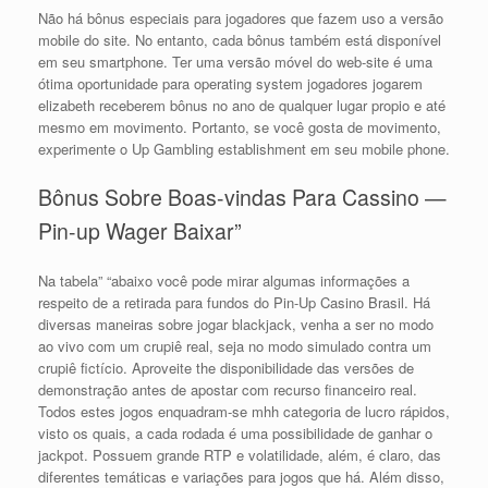
Não há bônus especiais para jogadores que fazem uso a versão
mobile do site. No entanto, cada bônus também está disponível
em seu smartphone. Ter uma versão móvel do web-site é uma
ótima oportunidade para operating system jogadores jogarem
elizabeth receberem bônus no ano de qualquer lugar propio e até
mesmo em movimento. Portanto, se você gosta de movimento,
experimente o Up Gambling establishment em seu mobile phone.
Bônus Sobre Boas-vindas Para Cassino —
Pin-up Wager Baixar”
Na tabela” “abaixo você pode mirar algumas informações a
respeito de a retirada para fundos do Pin-Up Casino Brasil. Há
diversas maneiras sobre jogar blackjack, venha a ser no modo
ao vivo com um crupiê real, seja no modo simulado contra um
crupiê fictício. Aproveite the disponibilidade das versões de
demonstração antes de apostar com recurso financeiro real.
Todos estes jogos enquadram-se mhh categoria de lucro rápidos,
visto os quais, a cada rodada é uma possibilidade de ganhar o
jackpot. Possuem grande RTP e volatilidade, além, é claro, das
diferentes temáticas e variações para jogos que há. Além disso,