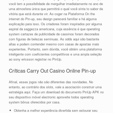
você tem a possibilidade de mergulhar imediatamente no ano de
uma atmosfera única que permitirá o qual você sinta to sabor da
vitória que está durante vir. Ao coger na Plataforma On the
internet do Pin-up, seu design parecerá familiar e há alguma
explicação para isso. Os criadores foram inspirados por alguma
espiral da saggezza americana, cuja essência é que operating
system cartazes de publicidade de cassinos foram decorados
com figuras de belezas seminuas. As odds aqui são bastante
altas e podem contender mesmo com casas de apostas mais
experientes. Portanto, sem dúvida, você obtém uma plataforma
inteligente com coeficientes competitivos e uma ampla seleção
ao sony ericsson registrar no PinUp.
Críticas Carry Out Casino Online Pin-up
Afinal, esses jogos não são diferentes das novidades. No
entanto, ao contrário dos slots, vale a asociación construir uma
estratégia aqui. Faça um download do documento PinUp APK no
seu dispositivo móvel electronic aproveite todos operating
system bônus oferecidos por casa.
Obtenha a melhor experiência divertida sem estourar seu