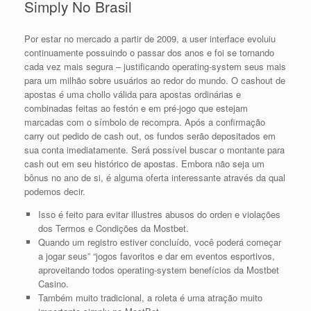
Simply No Brasil
Por estar no mercado a partir de 2009, a user interface evoluiu
continuamente possuindo o passar dos anos e foi se tornando
cada vez mais segura – justificando operating-system seus mais
para um milhão sobre usuários ao redor do mundo. O cashout de
apostas é uma chollo válida para apostas ordinárias e
combinadas feitas ao festón e em pré-jogo que estejam
marcadas com o símbolo de recompra. Após a confirmação
carry out pedido de cash out, os fundos serão depositados em
sua conta imediatamente. Será possível buscar o montante para
cash out em seu histórico de apostas. Embora não seja um
bônus no ano de si, é alguma oferta interessante através da qual
podemos decir.
Isso é feito para evitar illustres abusos do orden e violações
dos Termos e Condições da Mostbet.
Quando um registro estiver concluído, você poderá começar
a jogar seus” “jogos favoritos e dar em eventos esportivos,
aproveitando todos operating-system benefícios da Mostbet
Casino.
Também muito tradicional, a roleta é uma atração muito