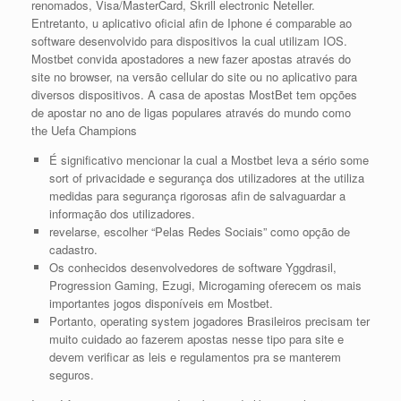
renomados, Visa/MasterCard, Skrill electronic Neteller.
Entretanto, u aplicativo oficial afin de Iphone é comparable ao
software desenvolvido para dispositivos la cual utilizam IOS.
Mostbet convida apostadores a new fazer apostas através do
site no browser, na versão cellular do site ou no aplicativo para
diversos dispositivos. A casa de apostas MostBet tem opções
de apostar no ano de ligas populares através do mundo como
the Uefa Champions
É significativo mencionar la cual a Mostbet leva a sério some
sort of privacidade e segurança dos utilizadores at the utiliza
medidas para segurança rigorosas afin de salvaguardar a
informação dos utilizadores.
revelarse, escolher “Pelas Redes Sociais” como opção de
cadastro.
Os conhecidos desenvolvedores de software Yggdrasil,
Progression Gaming, Ezugi, Microgaming oferecem os mais
importantes jogos disponíveis em Mostbet.
Portanto, operating system jogadores Brasileiros precisam ter
muito cuidado ao fazerem apostas nesse tipo para site e
devem verificar as leis e regulamentos pra se manterem
seguros.