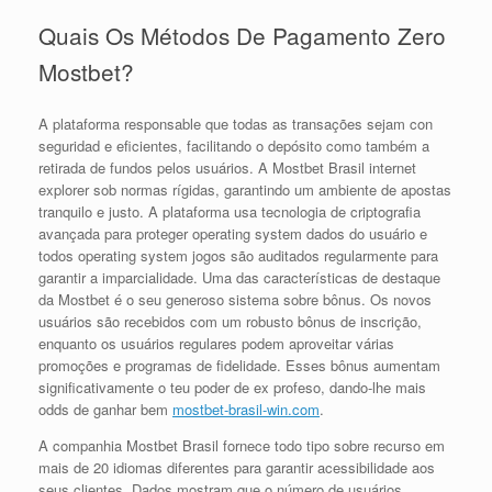
Quais Os Métodos De Pagamento Zero
Mostbet?
A plataforma responsable que todas as transações sejam con
seguridad e eficientes, facilitando o depósito como também a
retirada de fundos pelos usuários. A Mostbet Brasil internet
explorer sob normas rígidas, garantindo um ambiente de apostas
tranquilo e justo. A plataforma usa tecnologia de criptografia
avançada para proteger operating system dados do usuário e
todos operating system jogos são auditados regularmente para
garantir a imparcialidade. Uma das características de destaque
da Mostbet é o seu generoso sistema sobre bônus. Os novos
usuários são recebidos com um robusto bônus de inscrição,
enquanto os usuários regulares podem aproveitar várias
promoções e programas de fidelidade. Esses bônus aumentam
significativamente o teu poder de ex profeso, dando-lhe mais
odds de ganhar bem
mostbet-brasil-win.com
.
A companhia Mostbet Brasil fornece todo tipo sobre recurso em
mais de 20 idiomas diferentes para garantir acessibilidade aos
seus clientes. Dados mostram que o número de usuários