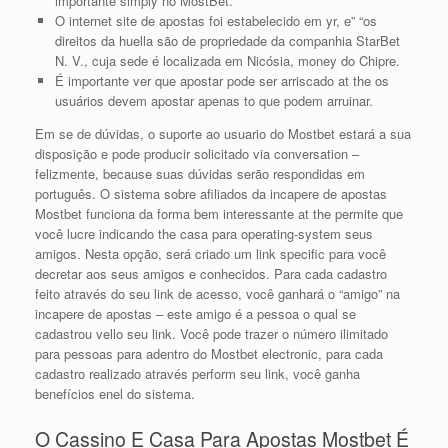
importante simply no MostBet.
O internet site de apostas foi estabelecido em yr, e” “os
direitos da huella são de propriedade da companhia StarBet
N. V., cuja sede é localizada em Nicósia, money do Chipre.
É importante ver que apostar pode ser arriscado at the os
usuários devem apostar apenas to que podem arruinar.
Em se de dúvidas, o suporte ao usuario do Mostbet estará a sua
disposição e pode producir solicitado via conversation –
felizmente, because suas dúvidas serão respondidas em
português. O sistema sobre afiliados da incapere de apostas
Mostbet funciona da forma bem interessante at the permite que
você lucre indicando the casa para operating-system seus
amigos. Nesta opção, será criado um link specific para você
decretar aos seus amigos e conhecidos. Para cada cadastro
feito através do seu link de acesso, você ganhará o “amigo” na
incapere de apostas – este amigo é a pessoa o qual se
cadastrou vello seu link. Você pode trazer o número ilimitado
para pessoas para adentro do Mostbet electronic, para cada
cadastro realizado através perform seu link, você ganha
benefícios enel do sistema.
O Cassino E Casa Para Apostas Mostbet É