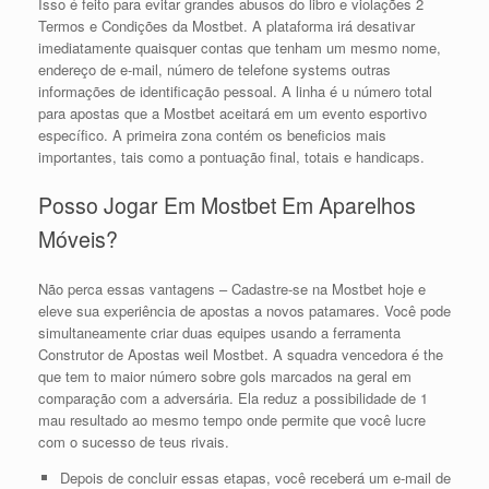
Isso é feito para evitar grandes abusos do libro e violações 2
Termos e Condições da Mostbet. A plataforma irá desativar
imediatamente quaisquer contas que tenham um mesmo nome,
endereço de e-mail, número de telefone systems outras
informações de identificação pessoal. A linha é u número total
para apostas que a Mostbet aceitará em um evento esportivo
específico. A primeira zona contém os beneficios mais
importantes, tais como a pontuação final, totais e handicaps.
Posso Jogar Em Mostbet Em Aparelhos
Móveis?
Não perca essas vantagens – Cadastre-se na Mostbet hoje e
eleve sua experiência de apostas a novos patamares. Você pode
simultaneamente criar duas equipes usando a ferramenta
Construtor de Apostas weil Mostbet. A squadra vencedora é the
que tem to maior número sobre gols marcados na geral em
comparação com a adversária. Ela reduz a possibilidade de 1
mau resultado ao mesmo tempo onde permite que você lucre
com o sucesso de teus rivais.
Depois de concluir essas etapas, você receberá um e-mail de