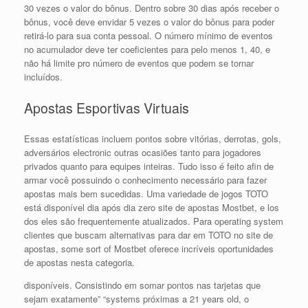
30 vezes o valor do bônus. Dentro sobre 30 dias após receber o
bônus, você deve envidar 5 vezes o valor do bônus para poder
retirá-lo para sua conta pessoal. O número mínimo de eventos
no acumulador deve ter coeficientes para pelo menos 1, 40, e
não há limite pro número de eventos que podem se tornar
incluídos.
Apostas Esportivas Virtuais
Essas estatísticas incluem pontos sobre vitórias, derrotas, gols,
adversários electronic outras ocasiões tanto para jogadores
privados quanto para equipes inteiras. Tudo isso é feito afin de
armar você possuindo o conhecimento necessário para fazer
apostas mais bem sucedidas. Uma variedade de jogos TOTO
está disponível dia após dia zero site de apostas Mostbet, e los
dos eles são frequentemente atualizados. Para operating system
clientes que buscam alternativas para dar em TOTO no site de
apostas, some sort of Mostbet oferece incríveis oportunidades
de apostas nesta categoria.
disponíveis. Consistindo em somar pontos nas tarjetas que
sejam exatamente” “systems próximas a 21 years old, o