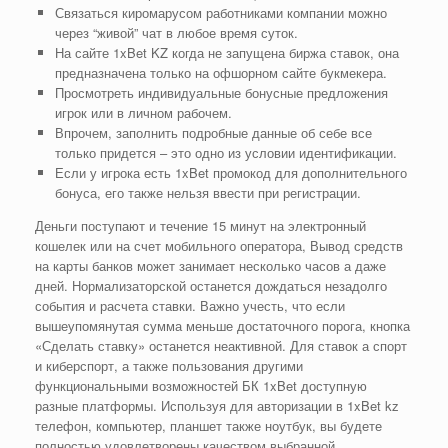
Связаться киромарусом работниками компании можно
через “живой” чат в любое время суток.
На сайте 1xBet KZ когда не запущена биржа ставок, она
предназначена только на офшорном сайте букмекера.
Просмотреть индивидуальные бонусные предложения
игрок или в личном рабочем.
Впрочем, заполнить подробные данные об себе все
только придется – это одно из условии идентификации.
Если у игрока есть 1xBet промокод для дополнительного
бонуса, его также нельзя ввести при регистрации.
Деньги поступают и течение 15 минут на электронный
кошелек или на счет мобильного оператора, Вывод средств
на карты банков может занимает несколько часов а даже
дней. Нормализаторской останется дождаться незадолго
события и расчета ставки. Важно учесть, что если
вышеупомянутая сумма меньше достаточного порога, кнопка
«Сделать ставку» останется неактивной. Для ставок а спорт
и киберспорт, а также пользования другими
функциональными возможностей БК 1xBet доступную
разные платформы. Используя для авторизации в 1xBet kz
телефон, компьютер, планшет также ноутбук, вы будете
полностью удовлетворены качеством выбранной