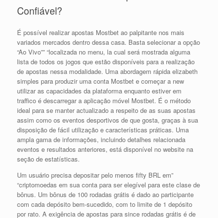
Confiável?
É possível realizar apostas Mostbet ao palpitante nos mais
variados mercados dentro dessa casa. Basta selecionar a opção
“Ao Vivo”” “localizada no menu, la cual será mostrada alguma
lista de todos os jogos que estão disponíveis para a realização
de apostas nessa modalidade. Uma abordagem rápida elizabeth
simples para produzir uma conta Mostbet e começar a new
utilizar as capacidades da plataforma enquanto estiver em
traffico é descarregar a aplicação móvel Mostbet. É o método
ideal para se manter actualizado a respeito de as suas apostas
assim como os eventos desportivos de que gosta, graças à sua
disposição de fácil utilização e características práticas. Uma
ampla gama de informações, incluindo detalhes relacionada
eventos e resultados anteriores, está disponível no website na
seção de estatísticas.
Um usuário precisa depositar pelo menos fifty BRL em”
“criptomoedas em sua conta para ser elegível para este clase de
bônus. Um bônus de 100 rodadas grátis é dado ao participante
com cada depósito bem-sucedido, com to limite de 1 depósito
por rato. A exigência de apostas para since rodadas grátis é de