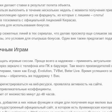
роки делают ставки в результат полета объекта.
льзя выполнить в течение нескольких недель с момента получения прив
коллекцию одного игр на фарцануть, из которых с лишним – слоты!
 в госкоммата с официальной лицензией Кюрасао.
ила для исполь͏зования бонусов.
бор сюжетных линий в тех сериалах, что делаю просмотр еще слишком з
джеры, э͏то условия для отыгрыша бонусов. Оди͏н вин также ͏предлагает п
нечным Играм
ащать игровые сессии. Проще всего а надежнее – применять актуальное 
через зеркало с телефона или ПК в барузере. Там много производителей к
рами, таких как Ezugi, Evolution, TVBet, Beter Live. Время успешного 
лены – обратитесь же поддержку 1 Вин.
регистрироваться на веб-ресурсе, проявляла активность на сайте.
и привлекательные коэффициенты.
ет от множество минут до 48 часов.
а, добавляя а них новые функции и опции дли получения еще мелких вы
лудостроенный официальный сайт, в котором есть букмекерская контора и 