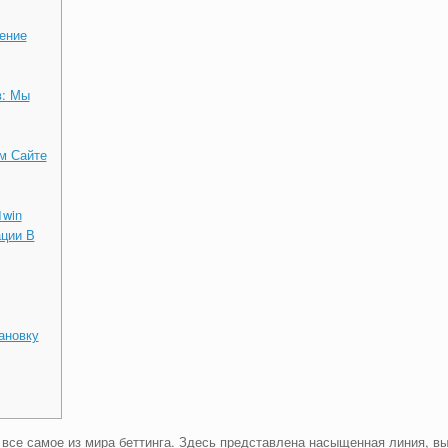
ение
в: Мы
м Сайте
1win
ции В
ановку
е все самое из мира беттинга. Здесь представлена насыщенная линия, 