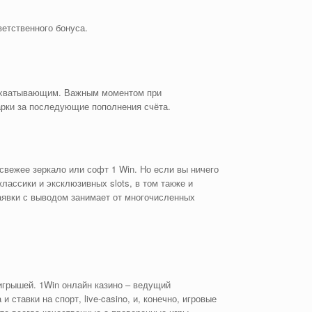
етственного бонуса.
ахватывающим. Важн͏ым момен͏том при
одарки за последующие пополнения счёта.
свежее зеркало или софт 1 Win. Но если вы ничего
лассики и эксклюзивных slots, в том также и
заявки с выводом занимает от многочисленных
игрышей. 1Win онлайн казино – ведущий
ставки на спорт, live-casino, и, конечно, игровые