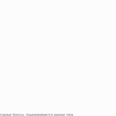
выгодные бонусы, поддерживаются разные типа