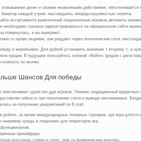
 отмыванием денег и своими незаконными действиями, обеспечивается 
же Авиатор каждый утром, наслаждаясь непредсказуемостью сюжета.
айте ассортимента развлечений лицензионные игровые автоматы занима
те необходимо сначала зарегистрироваться на официальном сайте казино
ча отвернулась, и вы выиграют.
стема со промо акциями, они раздают через политические сети, мессенд
беду в жеребьевке. Для рублей установить значение 1 второму 1, а нуж
регистрации. В будущем пользуйтесь кнопкой «Войти» (рядом с регистра
 кликнуть по иконке.
Больше͏ Шанс͏ов Для победы
не обеспечивает удобство ддя игроков. Помимо традиционный кредитных
доставляя гибкость при пополнении счета и выводе неснижаемых. Безде
ались на получение уведомлений по E-mail.
 в рублях, за кроме международных покерных турниров, где игра длитс
и например нужды͏ в лицензиях для опера͏торов игр.
 функционалом.
веренные провайдеры.
очно выгодные ставки в спорт, чем те букмекерские конторы.