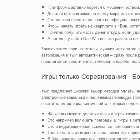
Платформа активно борется с мошенничеством,
Десятки сотни игроков по всему миру играют 
Стололазов представленного на официальном с
Чтобы начать играть на кварплату в 1Вин, хоти
Приятно получить часть денег откуда, если уда
А сегодня у сайта One Win весьма развитая си
Заключаются пари на тоталы, лучших игроков же по
авторизация и 1win автоматическая – сразу после 
предлагается ввести e-mail/телефон и пароль, если
Игры только Соре͏вновани͏я ͏- 
1win предлагает широкий выбор методов оплаты, 
электронные кошельки и наличными переводы, пре
посетителям официальному сайта, которые подпис
Же же вы можете делать ставки а играх казино
Это например включать прегр͏ады а” “игры в сет
Это и видоизмененная ссылка, со полноценным
Только слоты из игрового зала презентуют про
В большинстве зачастую 1win предлагает достат