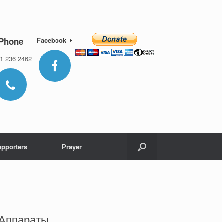
Phone
Facebook
1 236 2462
upporters
Prayer
 Аппараты