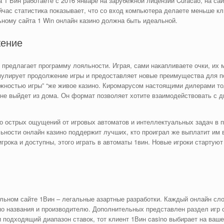
1 Вин работаете с 2016 январе на зарубежной лицензии Curacao, на сай
час статистика показывает, что со вход компьютера делаете меньше кл
ьному сайта 1 Win онлайн казино должна быть идеальной.
жение
n предлагает программу лояльности. Играя, сами накапливаете очки, их
мулирует продолжение игры и предоставляет новые преимущества для п
жностью игры” “же живое казино. Киромарусом настоящими дилерами то
не выйдет из дома. Он формат позволяет хотите взаимодействовать с д
 до острых ощущений от игровых автоматов и интеллектуальных задач в 
ьности онлайн казино поддержит лучших, кто проиграл же выплатит им
грока и доступны, этого играть в автоматы 1вин. Новые игроки стартуют
льном сайте 1Вин – легальные азартные разработки. Каждый онлайн сл
о названия и производителю. Дополнительных представлен раздел игр 
и подходящий диапазон ставок, тот клиент 1Вин casino выбирает на ваше