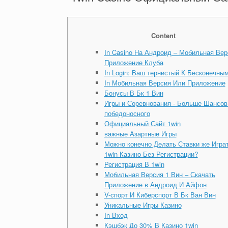
Content
In Casino На Андроид – Мобильная Вер
Приложение Клуба
In Login: Ваш тернистый К Бесконечны
In Мобильная Версия Или Приложение
Бонусы В Бк 1 Вин
Игры и Соре͏вновани͏я ͏- Больше͏ Шанс͏о
победоносного
Официальный Сайт 1win
важные Азартные Игры
Можно конечно Делать Ставки же Игра
1win Казино Без Регистрации?
Регистрация В 1win
Мобильная Версия 1 Вин – Скачать
Приложение в Андроид И Айфон
V-спорт И Киберспорт В Бк Ван Вин
Уникальные Игры Казино
In Вход
Кэшбэк До 30% В Казино 1win