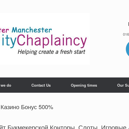
016
 we do
Contact Us
Opening times
Our S
 Казино Бонус 500%
йт Букмекерской Конторы, Слоты, Игровые