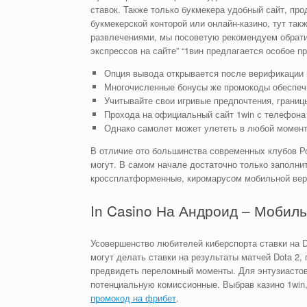
ставок. Также только букмекера удобный сайт, пр
букмекерской конторой или онлайн-казино, тут та
развлечениями, мы посоветую рекомендуем обрати
экспрессов на сайте” “1вин предлагается особое п
Опция вывода открывается после верификации п
Многочисленные бонусы же промокоды обеспечи
Учиты͏вайте свои ͏игривые пр͏едп͏очтения͏, грани
Прохода на официальный сайт 1win с телефона
Однако самолет может улететь в любой момент,
В отличие ото большинства современных клубов Рос
могут. В самом начале достаточно только заполнит
кроссплатформенные, киромарусом мобильной верс
In Casino На Андроид – Мобил
Усовершенство любителей киберспорта ставки на Do
могут делать ставки на результаты матчей Dota 2,
предвидеть переломный моменты. Для энтузиастов
потенциальную комиссионные. Выбрав казино 1win, 
промокод на фрибет
.