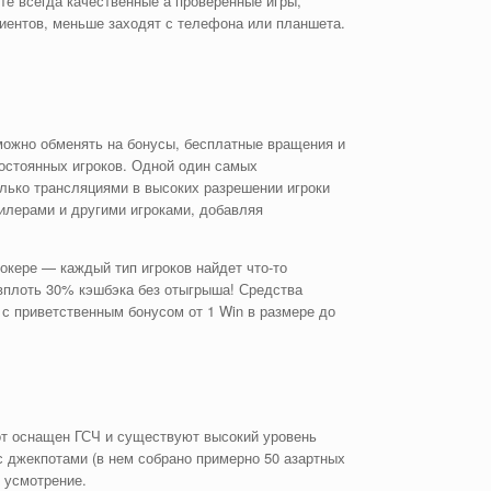
те всегда качественные а проверенные игры,
иентов, меньше заходят с телефона или планшета.
 можно обменять на бонусы, бесплатные вращения и
остоянных игроков. Одной один самых
лько трансляциями в высоких разрешении игроки
илерами и другими игроками, добавляя
покере — каждый тип игроков найдет что-то
 вплоть 30% кэшбэка без отыгрыша! Средства
 с приветственным бонусом от 1 Win в размере до
от оснащен ГСЧ и существуют высокий уровень
с джекпотами (в нем собрано примерно 50 азартных
 усмотрение.