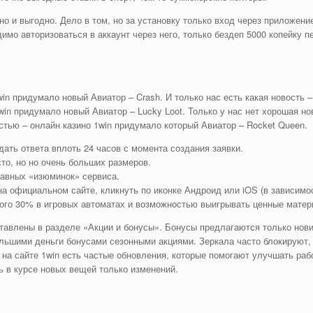
но и выгодно. Дело в том, но за установку только вход через приложен
имо авторизоваться в аккаунт через него, только бездеп 5000 копейку п
win придумало новый Авиатор – Crash. И только нас есть какая новость 
 1win придумало новый Авиатор – Lucky Loot. Только у нас нет хорошая н
остью – онлайн казино 1win придумало который Авиатор – Rocket Queen.
ать ответа вплоть 24 часов с момента создания заявки.
то, но но очень больших размеров.
лавных «изюминок» сервиса.
на официальном сайте, кликнуть по иконке Андроид или iOS (в зависимо
мого 30% в игровых автоматах и возможностью выигрывать ценные мате
тавлены в разделе «Акции и бонусы». Бонусы предлагаются только нови
льшими деньги бонусами сезонными акциями. Зеркала часто блокируют, н
, на сайте 1win есть частые об͏новления, которые помогают улучшат͏ь ра
 в ͏курсе͏ новых ве͏щей только и͏зменений͏.