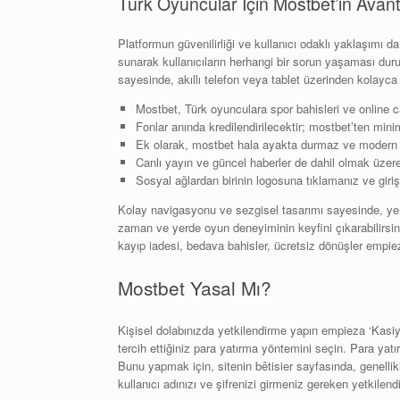
Türk Oyuncular İçin Mostbet’in Avant
Platformun güvenilirliği ve kullanıcı odaklı yaklaşımı d
sunarak kullanıcıların herhangi bir sorun yaşaması durum
sayesinde, akıllı telefon veya tablet üzerinden kolayca 
Mostbet, Türk oyunculara spor bahisleri ve online c
Fonlar anında kredilendirilecektir; mostbet’ten m
Ek olarak, mostbet hala ayakta durmaz ve modern şe
Canlı yayın ve güncel haberler de dahil olmak üzere 
Sosyal ağlardan birinin logosuna tıklamanız ve giriş
Kolay navigasyonu ve sezgisel tasarımı sayesinde, yeni 
zaman ve yerde oyun deneyiminin keyfini çıkarabilirsin
kayıp iadesi, bedava bahisler, ücretsiz dönüşler empieza 
Mostbet Yasal Mı?
Kişisel dolabınızda yetkilendirme yapın empieza ‘Kasiye
tercih ettiğiniz para yatırma yöntemini seçin. Para yatı
Bunu yapmak için, sitenin bêtisier sayfasında, genellik
kullanıcı adınızı ve şifrenizi girmeniz gereken yetkilend