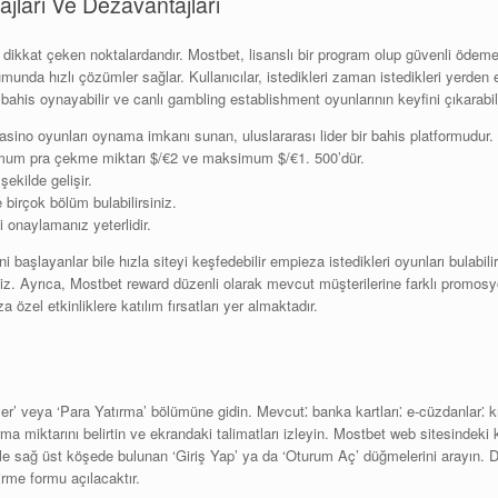
ajları Ve Dezavantajları
a dikkat çeken noktalardandır. Mostbet, lisanslı bir program olup güvenli ödeme
unda hızlı çözümler sağlar. Kullanıcılar, istedikleri zaman istedikleri yerden e
bahis oynayabilir ve canlı gambling establishment oyunlarının keyfini çıkarabili
asino oyunları oynama imkanı sunan, uluslararası lider bir bahis platformudur.
inimum pra çekme miktarı $/€2 ve maksimum $/€1. 500’dür.
kilde gelişir.
birçok bölüm bulabilirsiniz.
i onaylamanız yeterlidir.
başlayanlar bile hızla siteyi keşfedebilir empieza istedikleri oyunları bulabil
iz. Ayrıca, Mostbet reward düzenli olarak mevcut müşterilerine farklı promosy
özel etkinliklere katılım fırsatları yer almaktadır.
r’ veya ‘Para Yatırma’ bölümüne gidin. Mevcut⁚ banka kartları⁚ e-cüzdanlar⁚ kri
rma miktarını belirtin ve ekrandaki talimatları izleyin. Mostbet web sitesindeki
le sağ üst köşede bulunan ‘Giriş Yap’ ya da ‘Oturum Aç’ düğmelerini arayın. Dü
irme formu açılacaktır.