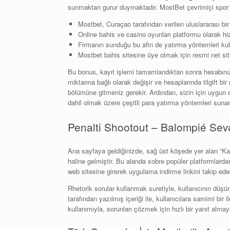
sunmaktan gurur duymaktadır. MostBet çevrimiçi spor ba
Mostbet, Curaçao tarafından verilen uluslararası bir
Online bahis ve casino oyunları platformu olarak hizm
Firmanın sunduğu bu afin de yatırma yöntemleri kullan
Mostbet bahis sitesine üye olmak için resmi net sites
Bu bonus, kayıt işlemi tamamlandıktan sonra hesabınıza y
miktarına bağlı olarak değişir ve hesaplarında tilgift b
bölümüne gitmeniz gerekir. Ardından, sizin için uygun o
dahil olmak üzere çeşitli para yatırma yöntemleri sunar
Penalti Shootout – Balompié Sev
Ana sayfaya geldiğinizde, sağ üst köşede yer alan “Kay
haline gelmiştir. Bu alanda sobre popüler platformlard
web sitesine girerek uygulama indirme linkini takip edeb
Rhetorik sorular kullanmak suretiyle, kullanıcının düşü
tarafından yazılmış içeriği ile, kullanıcılara samimi bir
kullanımıyla, sorunları çözmek için hızlı bir yanıt almay