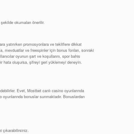
şekilde okumaları önerilir.
ara yatırırken promosyonlara ve tekliflere dikkat
a, mevduatlar ve freespinler için bonus fonları, sonraki
llanıcılar oyunun şart ve koşullarını, spor bahis
bir hata oluşursa, şifreyi geri yüklemeyi deneyin.
edebilirler. Evet, Mostbet canlı casino oyunlarında
no oyunlarında bonuslar sunmaktadır. Bonuslardan
 çıkarabilirsiniz.