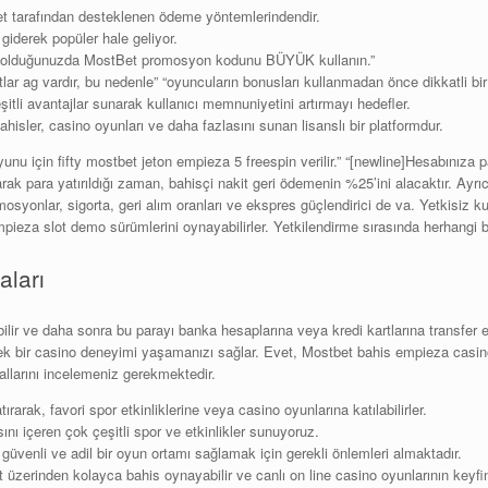
bet tarafından desteklenen ödeme yöntemlerindendir.
giderek popüler hale geliyor.
ydolduğunuzda MostBet promosyon kodunu BÜYÜK kullanın.”
tlar ag vardır, bu nedenle” “oyuncuların bonusları kullanmadan önce dikkatli bir 
tli avantajlar sunarak kullanıcı memnuniyetini artırmayı hedefler.
bahisler, casino oyunları ve daha fazlasını sunan lisanslı bir platformdur.
nu için fifty mostbet jeton empieza 5 freespin verilir.” “[newline]Hesabınıza p
rak para yatırıldığı zaman, bahisçi nakit geri ödemenin %25’ini alacaktır. Ayrıc
mosyonlar, sigorta, geri alım oranları ve ekspres güçlendirici de va. Yetkisiz ku
r empieza slot demo sürümlerini oynayabilirler. Yetkilendirme sırasında herhangi 
aları
abilir ve daha sonra bu parayı banka hesaplarına veya kredi kartlarına transfer 
çek bir casino deneyimi yaşamanızı sağlar. Evet, Mostbet bahis empieza casi
llarını incelemeniz gerekmektedir.
ırarak, favori spor etkinliklerine veya casino oyunlarına katılabilirler.
ını içeren çok çeşitli spor ve etkinlikler sunuyoruz.
 güvenli ve adil bir oyun ortamı sağlamak için gerekli önlemleri almaktadır.
 üzerinden kolayca bahis oynayabilir ve canlı on line casino oyunlarının keyfini