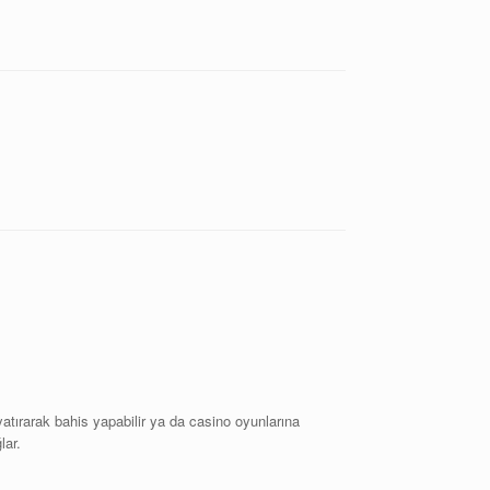
yatırarak bahis yapabilir ya da casino oyunlarına
lar.