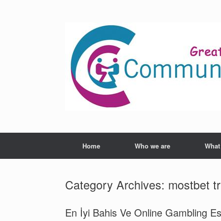
Skip
to
content
Home
Who we are
What
Category Archives:
mostbet tr
En İyi Bahis Ve Online Gambling E