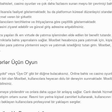
hisleri, casino oyunları ve çok daha fazlasını sunan meşru bir çevrimiçi bahis
 lisansla faaliyet göstermektedir, bu da platformun küresel düzenleyici standar
et veren bir şirkettir.
ıcıların tercihlerine ve ihtiyaçlarına göre çeşitlilik göstermektedir.
ini ziyaret edebilir ve güncel giriş adresine erişebilirsiniz.
apılan ilk em virtude de yatırma işleminden elde edilen bir benefit tutarıdır. H
ir miktarla bahis yapmalarını sağlar. Mostbet hesabınıza para yatırmak için, ki
lan para yatırma yöntemini seçin ve yatırmak istediğiniz tutarı girin. Mostbet,
.
ərlər Üçün Oyun
dol” veya “Üye Ol” gibi bir düğme bulacaksınız. Online bahis ve casino oyunla
an biri olan Mostbet, kullanıcılara heyecan dolu bir deneyim sunmaktadır. Most
ilirsiniz.
nmeye yönlendirir ve onlara daha uygun bir anlayış sağlar. Canlı destek hizmet
 iletişim ortamı sunar. Resmi ton yerine kişisel zamirleri kullanarak, kullanıcın
ı bekleyen kullanıcılara profesyonel bir yaklaşım sergiler.