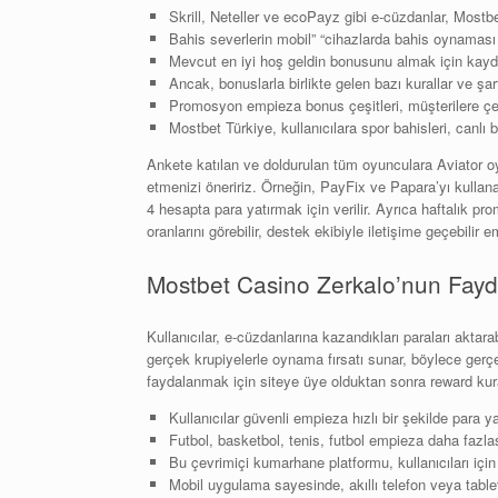
Skrill, Neteller ve ecoPayz gibi e-cüzdanlar, Most
Bahis severlerin mobil” “cihazlarda bahis oynaması 
Mevcut en iyi hoş geldin bonusunu almak için ka
Ancak, bonuslarla birlikte gelen bazı kurallar ve şar
Promosyon empieza bonus çeşitleri, müşterilere çeşi
Mostbet Türkiye, kullanıcılara spor bahisleri, canlı 
Ankete katılan ve doldurulan tüm oyunculara Aviator oyu
etmenizi öneririz. Örneğin, PayFix ve Papara’yı kullana
4 hesapta para yatırmak için verilir. Ayrıca haftalık pro
oranlarını görebilir, destek ekibiyle iletişime geçebili
Mostbet Casino Zerkalo’nun Fayd
Kullanıcılar, e-cüzdanlarına kazandıkları paraları aktar
gerçek krupiyelerle oynama fırsatı sunar, böylece ger
faydalanmak için siteye üye olduktan sonra reward kura
Kullanıcılar güvenli empieza hızlı bir şekilde para yat
Futbol, basketbol, tenis, futbol empieza daha fazlas
Bu çevrimiçi kumarhane platformu, kullanıcıları için
Mobil uygulama sayesinde, akıllı telefon veya tablet