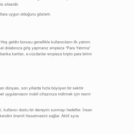
 sitesidir.
tlara uygun olduğunu gösterir.
oş geldin bonusu genellikle kullanıcıların ilk yatırım
şisel dolabınıza giriş yapmanız empieza “Para Yatırma”
 banka kartları, e-cüzdanlar empieza kripto para birimi
rı dünyası, son yıllarda hızla büyüyen bir sektör
bet uygulamasını mobil cihazınıza indirmek için resmi
i, kullanıcı dostu bir deneyim sunmayı hedefler. İnsan
ın kendini önemli hissetmesini sağlar. Aktif syns